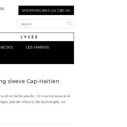
ER
SHOPPING BAG (0) C$0.00
L Y C É E
NECKS.
LES MARINS.
ong sleeve Cap-Haïtien
e et en taille adulte . In marine blue and
anges, pas de retours. No exchanges, no