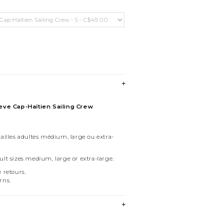
eeve Cap-Haïtien Sailing Crew
ailles adultes médium, large ou extra-
lt sizes medium, large or extra-large.
 retours.
rns.