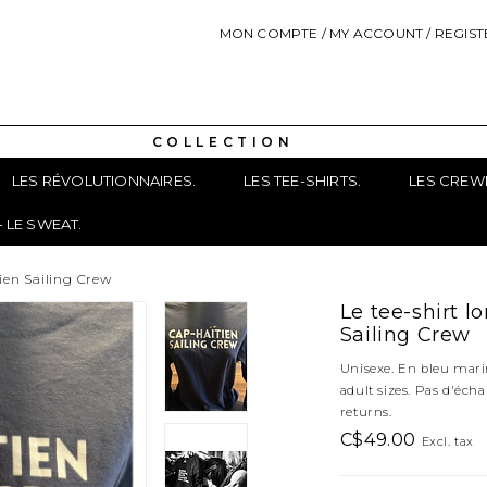
MON COMPTE / MY ACCOUNT / REGIST
C O L L E C T I O N
LES RÉVOLUTIONNAIRES.
LES TEE-SHIRTS.
LES CREW
 LE SWEAT.
tien Sailing Crew
Le tee-shirt l
Sailing Crew
Unisexe. En bleu marin
adult sizes. Pas d'éch
returns.
C$49.00
Excl. tax