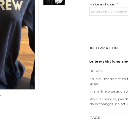
Make a choice:
*
INFORMATION
Le tee-shirt long sl
Unisexe.
En bleu marine et en t
large.
In marine blue and adu
t
Pas d'échanges, pas de
No exchanges, no retu
TAGS