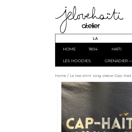
LA
HOME
1804.
HAÏTI.
LES HOODIES.
GRENADIER —
Home
/
Le tee-shirt long sleeve Cap-Haï